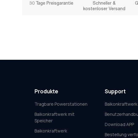
30 Tage Preisgarantie
Schneller &
G
kostenloser Versand
Produkte
Support
Tragbare Powerstationen
Balkonkraftwerk
Balkonkraftwerk mit
Benutzerhandb
Speicher
Download APP
Balkonkraftwerk
Bestellung verf