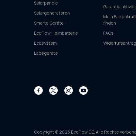
Solarpanele
Garantie aktivie
Solargeneratoren
Mein Balkonkraf
Smarte Geräte
finden
EcoFlow Heimbatterie
FAQs
Ecosystem
Widerrufsantrag
Ladegeräte
Facebook
Instagram
YouTube
Twitter
Copyright © 2026
EcoFlow DE
. Alle Rechte vorbeha