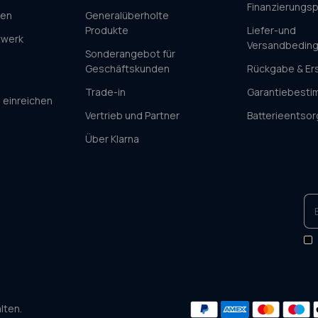
Finanzierungsp
ren
Generalüberholte
Produkte
Liefer-und
twerk
Versandbedin
Sonderangebot für
Geschäftskunden
Rückgabe & Er
Trade-in
Garantiebest
 einreichen
Vertrieb und Partner
Batterieentso
Über Klarna
lten.