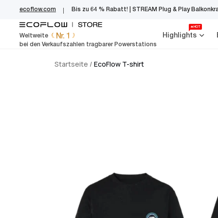
EcoFlow Germany
Zum
ecoflow.com
Bis zu 64 % Rabatt! | STREAM Plug & Play Balkonkr
Inhalt
springen
🔥HOT
Nr. 1
Highlights
Weltweite
bei den Verkaufszahlen tragbarer Powerstations
Startseite
/
EcoFlow T-shirt