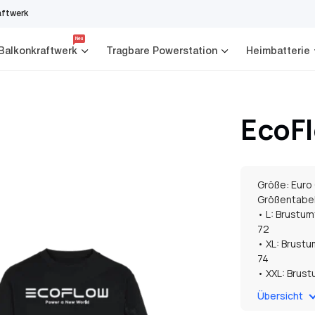
aftwerk
Neu
Balkonkraftwerk
Tragbare Powerstation
Heimbatterie
EcoFl
Größe: Euro 
Größentabel
• L: Brustum
72
• XL: Brustu
74
• XXL: Brust
Länge 76
Übersicht
• XXXL: Brus