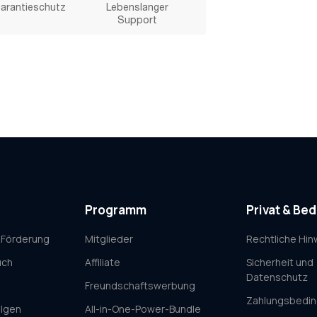
arantieschutz
Lebenslanger
Support
Programm
Privat & Be
 Förderung
Mitglieder
Rechtliche Hin
uch
Affiliate
Sicherheit und
Datenschutz
Freundschaftswerbung
Zahlungsbedi
olgen
All-in-One-Power-Bundle