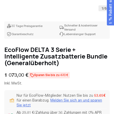
5 % Rabatt sichern
1
/
6
Schneller & kostenloser
30 Tage Preisgarantie
Versand
Garantieschutz
Lebenslanger Support
EcoFlow DELTA 3 Serie +
Intelligente Zusatzbatterie Bundle
(Generalüberholt)
Regulärer
1 073,00 €
Sparen Sie bis zu 420 €
Preis
Inkl. MwSt.
Nur für EcoFlow-Mitglieder: Nutzen Sie bis zu
53.65€
für einen Barabzug.
Melden Sie sich an und sparen
Sie jetzt
Ab 29,81 €/Zahlung über 36 Zahlungen mit 0% APR