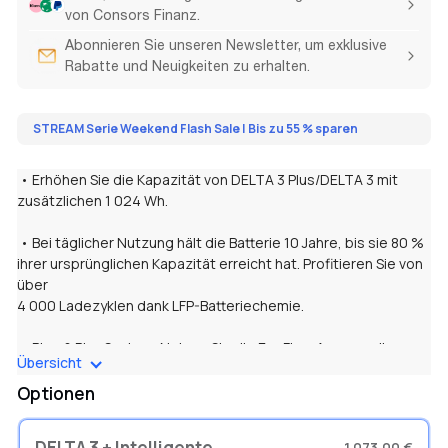
von Consors Finanz.
Abonnieren Sie unseren Newsletter, um exklusive
Rabatte und Neuigkeiten zu erhalten.
STREAM Serie Weekend Flash Sale | Bis zu 55 % sparen
• Erhöhen Sie die Kapazität von DELTA 3 Plus/DELTA 3 mit
zusätzlichen 1 024 Wh.
• Bei täglicher Nutzung hält die Batterie 10 Jahre, bis sie 80 %
ihrer ursprünglichen Kapazität erreicht hat. Profitieren Sie von
über
4 000 Ladezyklen dank LFP-Batteriechemie.
• Plug & Play System. Nutzen Sie die EcoFlow App, um die
Übersicht
DELTA 3 Intelligente Zusatzbatterie zu kontrollieren und
steuern.
Optionen
• Mit einer der umfassendsten 2-Jahres-Garantien auf dem
DELTA 3 + Intelligente
1 073,00 €