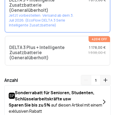
Markt gehen wir noch einen Schritt weiter, um Ihnen ein
Zusatzbatterie
beruhigendes Gefühl zu geben.
(Generalüberholt)
Abmessungen: 397,6 × 200 × 198 mm
Jetzt vorbestellen: Versand ab dem 3.
Gewicht: 9,6 kg
Juli 2026. (EcoFlow DELTA 3 Serie
Intelligente Zusatzbatterie)
420 € OFF
DELTA 3 Plus + Intelligente
1 178,00 €
Zusatzbatterie
1 598,00 €
(Generalüberholt)
Anzahl