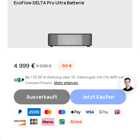
EcoFlow DELTA Pro Ultra Batterie
4 999 €
5 098 €
-99 €
Ab 138,86 €/Zahlung über 36 Zahlungen mit 0% APR von
EcoFlow
Sicherheitsleitfaden
Consors Finanz.
Mehr erfahren
Batterieverbindungskabe
l (DELTA Pro Ultra) – 0,2
Ausverkauft
Jetzt Kaufen
m