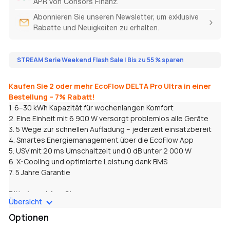
APR von Consors Finanz.
Abonnieren Sie unseren Newsletter, um exklusive
Rabatte und Neuigkeiten zu erhalten.
STREAM Serie Weekend Flash Sale | Bis zu 55 % sparen
Kaufen Sie 2 oder mehr EcoFlow DELTA Pro Ultra in einer
Bestellung – 7% Rabatt!
1. 6–30 kWh Kapazität für wochenlangen Komfort
2. Eine Einheit mit 6 900 W versorgt problemlos alle Geräte
3. 5 Wege zur schnellen Aufladung – jederzeit einsatzbereit
4. Smartes Energiemanagement über die EcoFlow App
5. USV mit 20 ms Umschaltzeit und 0 dB unter 2 000 W
6. X-Cooling und optimierte Leistung dank BMS
7. 5 Jahre Garantie
Bitte beachten Sie:
Übersicht
Der manuelle Umschalter erfordert eine professionelle
Installation durch einen zertifizierten Elektriker. Bevor Sie den
Optionen
Installationsservice auf unserer Website erwerben, folgen Sie