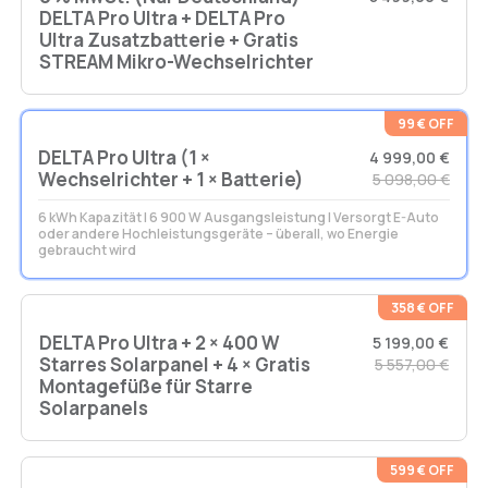
DELTA Pro Ultra + DELTA Pro
Ultra Zusatzbatterie + Gratis
STREAM Mikro-Wechselrichter
99 € OFF
DELTA Pro Ultra (1 ×
4 999,00 €
Wechselrichter + 1 × Batterie)
5 098,00 €
6 kWh Kapazität | 6 900 W Ausgangsleistung | Versorgt E-Auto
oder andere Hochleistungsgeräte – überall, wo Energie
gebraucht wird
358 € OFF
DELTA Pro Ultra + 2 × 400 W
5 199,00 €
Starres Solarpanel + 4 × Gratis
5 557,00 €
Montagefüße für Starre
Solarpanels
599 € OFF