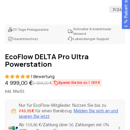
5 % Rabatt sichern
3
/
24
Schneller & kostenloser
30 Tage Preisgarantie
Versand
Garantieschutz
Lebenslanger Support
EcoFlow DELTA Pro Ultra
Powerstation
1 Bewertung
Verkaufspreis
Regulärer
4 999,00 €
5 098,00 €
Sparen Sie bis zu 1 068 €
Preis
Inkl. MwSt.
Nur für EcoFlow-Mitglieder: Nutzen Sie bis zu
249.95€
für einen Barabzug.
Melden Sie sich an und
sparen Sie jetzt
Ab 138,86 €/Zahlung über 36 Zahlungen mit 0%