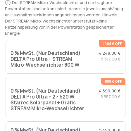
Der STREAM Mikro-Wechselrichter und die tragbare
bitte den Anweisungen, um Ihre Postleitzahl einzugeben und
Powerstation sind so konzipiert, dass sie jeweils unabhängig
zu prüfen, ob der Installationsservice in Ihrer Region verfügbar
an Haushaltssteckdosen angeschlossen werden. Hinweis:
ist. Falls der Installationsservice an Ihrer Lieferadresse
Der STREAM Mikro-Wechselrichter unterstützt keine
vorübergehend nicht verfügbar sein sollte, beachten Sie bitte,
Netzeinspeisung von in der Powerstation gespeicherter
dass alle damit verbundenen Installationskosten vom Käufer
Energie
zu tragen sind, der auch dafür verantwortlich ist, einen
qualifizierten Elektriker in seiner Region zu finden.
Klicken Sie
1 068 € OFF
hier, um die Bedienungsanleitung des manuellen Umschalters
0 % MwSt. (Nur Deutschland)
zu lesen.
4 249,00 €
DELTA Pro Ultra + STREAM
5 317,00 €
Mikro-Wechselrichter 800 W
DELTA Pro Ultra Benutzerhandbuch >>
DELTA Pro Ultra Zubehör >>
858 € OFF
0 % MwSt. (Nur Deutschland)
4 699,00 €
DELTA Pro Ultra + 2 × 520 W
5 557,00 €
Starres Solarpanel + Gratis
STREAM Mikro-Wechselrichter
0 % MwSt. (Nur Deutschland)
5 499,00 €