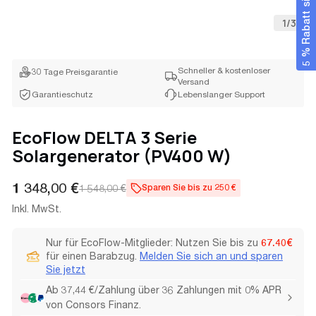
5 % Rabatt sichern
1
/
3
Schneller & kostenloser
30 Tage Preisgarantie
Versand
Garantieschutz
Lebenslanger Support
EcoFlow DELTA 3 Serie
Solargenerator (PV400 W)
Verkaufspreis
Regulärer
1 348,00 €
1 548,00 €
Sparen Sie bis zu 250 €
Preis
Inkl. MwSt.
Nur für EcoFlow-Mitglieder: Nutzen Sie bis zu
67.40€
für einen Barabzug.
Melden Sie sich an und sparen
Sie jetzt
Ab 37,44 €/Zahlung über 36 Zahlungen mit 0% APR
von Consors Finanz.