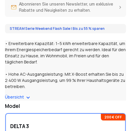
Abonnieren Sie unseren Newsletter, um exklusive
Rabatte und Neuigkeiten zu erhalten.
STREAM Serie Weekend Flash Sale | Bis zu 55 % sparen
• Erweiterbare Kapazität: 1–5 kWh erweiterbare Kapazität, um
Ihrem Energiespeicherbedarf gerecht zu werden. Ideal für den
Einsatz zu Hause, im Wohnmobil, im Freien und für den
täglichen Bedarf.
• Hohe AC-Ausgangsleistung: Mit X-Boost erhalten Sie bis zu
2 400 W Ausgangsleistung, um 99 % Ihrer Haushaltsgeräte zu
betreiben.
Übersicht
• PV-Eingang: DELTA 3 Plus mit 1 000 W PV-Eingang und DELTA
3 mit 500 W PV-Eingang.
Model
• Erfassen Sie mehr Energie: 99 % MPPT-Wirkungsgrad
200 € OFF
maximiert die Solarstromerzeugung.
DELTA 3