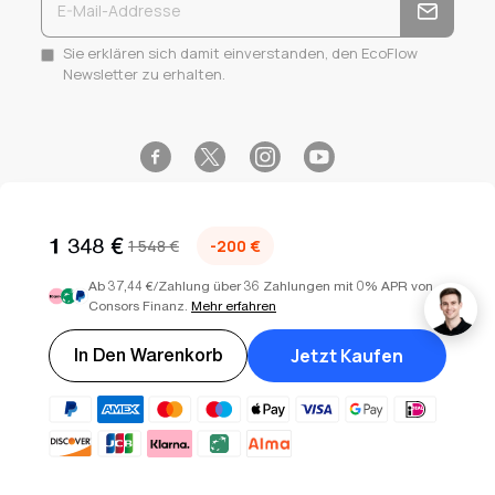
Sie erklären sich damit einverstanden, den EcoFlow
Newsletter zu erhalten.
Facebook
Instagram
YouTube
Twitter
1 348 €
1 548 €
-200 €
Ab 37,44 €/Zahlung über 36 Zahlungen mit 0% APR von
Consors Finanz.
Mehr erfahren
Select your country or region
Deutschland (EUR €)
Copyright © 2026
EcoFlow DE
. Alle Rechte vorbehalten.
Jetzt Kaufen
In Den Warenkorb
Nutzungsbedingungen
Datenschutzerklärung
Sitemap
Cookie-Einstellungen