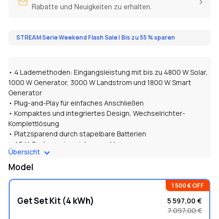
Rabatte und Neuigkeiten zu erhalten.
STREAM Serie Weekend Flash Sale | Bis zu 55 % sparen
• 4 Lademethoden: Eingangsleistung mit bis zu 4800 W Solar,
1000 W Generator, 3000 W Landstrom und 1800 W Smart
Generator
• Plug-and-Play für einfaches Anschließen
• Kompaktes und integriertes Design, Wechselrichter-
Komplettlösung
• Platzsparend durch stapelbare Batterien
• 48-V-System, eine sicherere, kleinere
Übersicht
Stromversorgungslösung
• Intelligente Echtzeit- und Fernsteuerung
Model
1 500 € OFF
Get Set Kit (4 kWh)
5 597,00 €
7 097,00 €