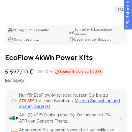
5 % Rabatt sichern
1
/
4
Schneller & kostenloser
30 Tage Preisgarantie
Versand
Garantieschutz
Lebenslanger Support
EcoFlow 4kWh Power Kits
5 597,00 €
7 097,00 €
Sparen Sie bis zu 1 600 €
Verkaufspreis
Regulärer
Preis
Inkl. MwSt.
Nur für EcoFlow-Mitglieder: Nutzen Sie bis zu
279.85€
für einen Barabzug.
Melden Sie sich an und
sparen Sie jetzt
Ab 155,47 €/Zahlung über 36 Zahlungen mit 0%
APR von Consors Finanz.
Abonnieren Sie unseren Newsletter, um exklusive