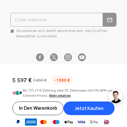
Sie erklären sich damit einverstanden, den EcoFlow
Newsletter zu erhalten.
Facebook
Instagram
YouTube
Twitter
5 597 €
7 097 €
-1 500 €
Ab 155,47 €/Zahlung über 36 Zahlungen mit 0% APR von
Consors Finanz.
Mehr erfahren
Select your country or region
Deutschland (EUR €)
Copyright © 2026
EcoFlow DE
. Alle Rechte vorbehalten.
Jetzt Kaufen
In Den Warenkorb
Nutzungsbedingungen
Datenschutzerklärung
Sitemap
Cookie-Einstellungen