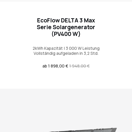
EcoFlow DELTA 3 Max
Serie Solargenerator
(PV400 W)
2kWh Kapazität | 3 000 W Leistung
Vollständig aufgeladen in 3,2 Std.
Verkaufspreis
ab 1 898,00 €
Regulärer
1 948,00 €
Preis