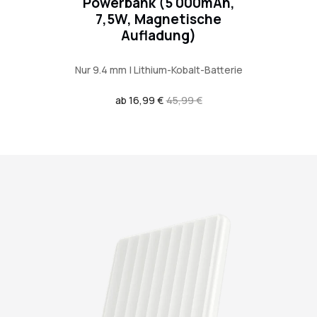
Powerbank (5 000mAh,
7,5W, Magnetische
Aufladung)
Nur 9.4 mm | Lithium-Kobalt-Batterie
Verkaufspreis
ab 16,99 €
Regulärer
45,99 €
Preis