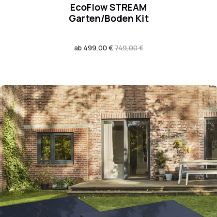
EcoFlow STREAM
Garten/Boden Kit
Verkaufspreis
ab 499,00 €
Regulärer
749,00 €
Preis