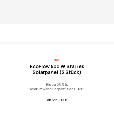
Neu
EcoFlow 500 W Starres
Solarpanel (2 Stück)
Bis zu 25,3 %
Solarumwandlungseffizienz | IP68
Regulärer
ab 399,00 €
Preis