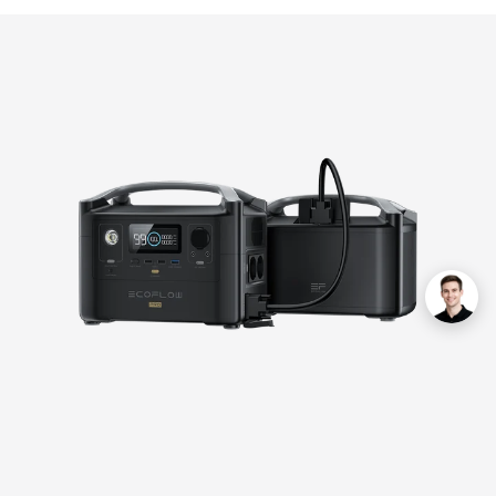
de.genaral.accessibility.total_reviews