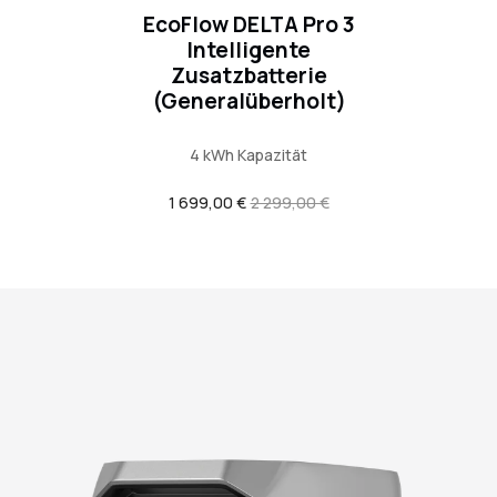
EcoFlow DELTA Pro 3
Intelligente
Zusatzbatterie
(Generalüberholt)
4 kWh Kapazität
Verkaufspreis
1 699,00 €
Regulärer
2 299,00 €
Preis