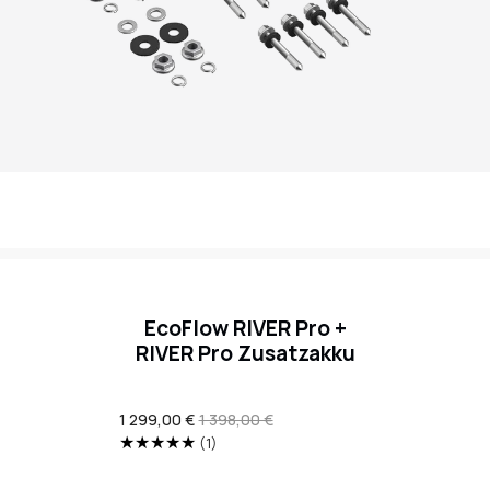
EcoFlow RIVER Pro +
RIVER Pro Zusatzakku
Verkaufspreis
1 299,00 €
Regulärer
1 398,00 €
Preis
1
(1)
Translation
missing: