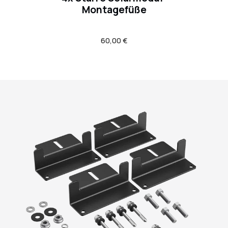
Montagefüße
Regulärer
60,00 €
Preis