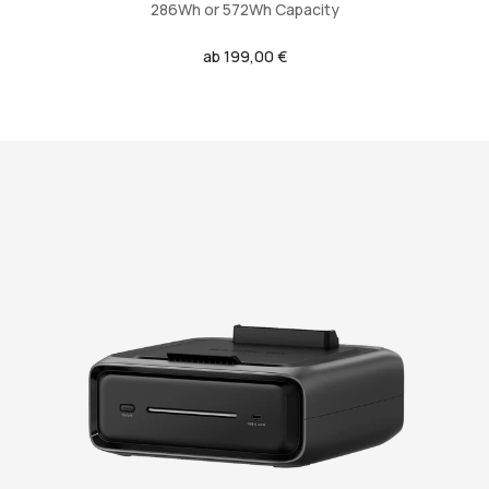
286Wh or 572Wh Capacity
Regulärer
ab 199,00 €
Preis