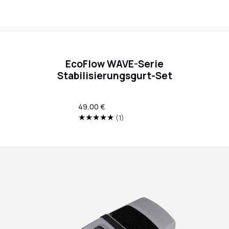
EcoFlow WAVE-Serie
Stabilisierungsgurt-Set
Regulärer
49,00 €
Preis
1
(1)
Translation
missing:
de.genaral.accessibility.total_r