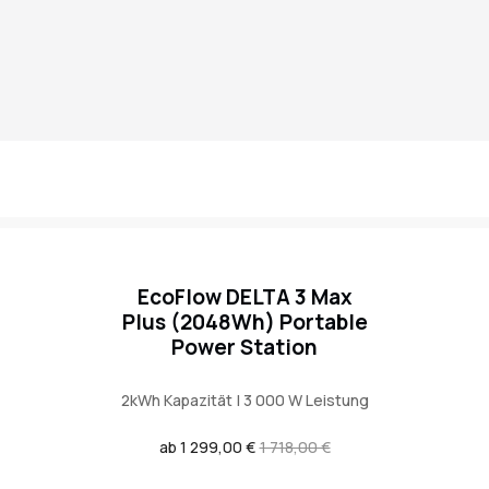
EcoFlow DELTA 3 Max
Plus (2048Wh) Portable
Power Station
2kWh Kapazität | 3 000 W Leistung
Verkaufspreis
ab 1 299,00 €
Regulärer
1 718,00 €
Preis