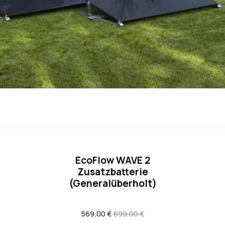
EcoFlow WAVE 2
Zusatzbatterie
(Generalüberholt)
Verkaufspreis
569,00 €
Regulärer
699,00 €
Preis