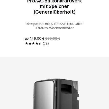
Pro/AC Balkonkraftwerk
mit Speicher
(Generalüberholt)
Kompatibel mit STREAM Ultra/Ultra
X/Mikro-Wechselrichter
Verkaufspreis
ab 449,00 €
Regulärer
699,00 €
Preis
76
(76)
Translation
missing:
de.genaral.accessibility.total_reviews