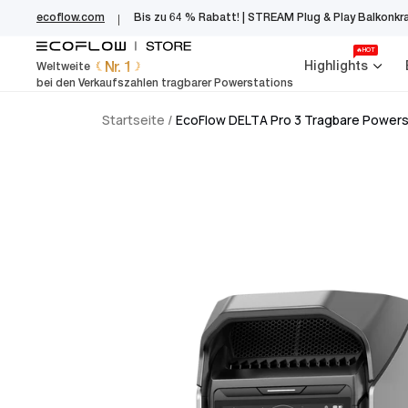
EcoFlow Germany
Zum
ecoflow.com
Bis zu 64 % Rabatt! | STREAM Plug & Play Balkonkr
Inhalt
springen
🔥HOT
Nr. 1
Highlights
Weltweite
bei den Verkaufszahlen tragbarer Powerstations
Startseite
/
EcoFlow DELTA Pro 3 Tragbare Powers