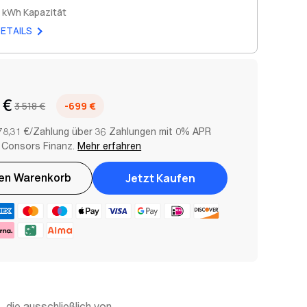
 kWh Kapazität
ETAILS
 €
3 518 €
-699 €
78,31 €/Zahlung über 36 Zahlungen mit 0% APR
 Consors Finanz.
Mehr erfahren
Jetzt Kaufen
Den Warenkorb
 die ausschließlich von