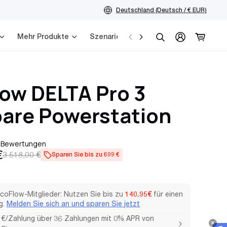
Deutschland (Deutsch / € EUR)
Mehr Produkte
Szenarien
Service
Suchen
ow DELTA Pro 3
are Powerstation
 Bewertungen
preis
r
€
3 518,00 €
Sparen Sie bis zu 699 €
EcoFlow-Mitglieder: Nutzen Sie bis zu
140.95€
für einen
g.
Melden Sie sich an und sparen Sie jetzt
 €/Zahlung über 36 Zahlungen mit 0% APR von