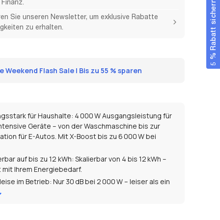
Finanz.
5 % Rabatt sichern
en Sie unseren Newsletter, um exklusive Rabatte
gkeiten zu erhalten.
 Weekend Flash Sale | Bis zu 55 % sparen
ngsstark für Haushalte: 4 000 W Ausgangsleistung für
ntensive Geräte – von der Waschmaschine bis zur
tion für E-Autos. Mit X-Boost bis zu 6 000 W bei
rbar auf bis zu 12 kWh: Skalierbar von 4 bis 12 kWh –
 mit Ihrem Energiebedarf.
leise im Betrieb: Nur 30 dB bei 2 000 W – leiser als ein
der Kühlschrank.
trom speichern, Stromkosten senken: Mit bis zu
W Solareingang tagsüber überschüssige Energie