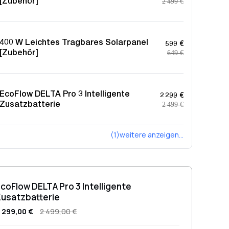
[Zubehör]
2 499 €
400 W Leichtes Tragbares Solarpanel
599 €
[Zubehör]
649 €
EcoFlow DELTA Pro 3 Intelligente
2 299 €
Zusatzbatterie
2 499 €
(1)weitere anzeigen...
coFlow DELTA Pro 3 Intelligente
Zusatzbatterie
 299,00 €
2 499,00 €