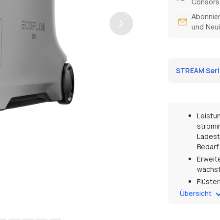
Consors 
Abonnier
und Neui
STREAM Serie
Leistu
stromi
Ladesta
Bedarf.
Erweite
wächst
Flüster
laufen
Übersicht
Solars
2 600 