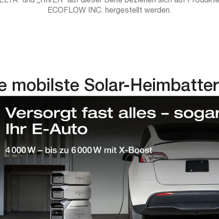
in
ECOFLOW INC. hergestellt werden.
Ihrem
Warenkorb
hinzufügen
e mobilste Solar-Heimbatter