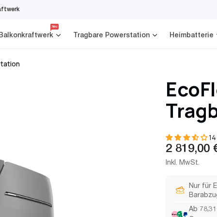
aftwerk
Neu
Balkonkraftwerk
Tragbare Powerstation
Heimbatterie
tation
EcoFl
Tragb
14
Verkaufs
Reguläre
2 819,00 
Preis
Inkl. MwSt.
Nur für 
Barabzu
Ab 78,31