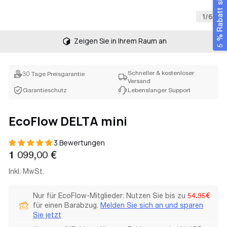
5 % Rabatt sichern
1
/
6
Zeigen Sie in Ihrem Raum an
Schneller & kostenloser
30 Tage Preisgarantie
Versand
Garantieschutz
Lebenslanger Support
EcoFlow DELTA mini
3 Bewertungen
Regulärer
1 099,00 €
Preis
Inkl. MwSt.
Nur für EcoFlow-Mitglieder: Nutzen Sie bis zu
54.95€
für einen Barabzug.
Melden Sie sich an und sparen
Sie jetzt