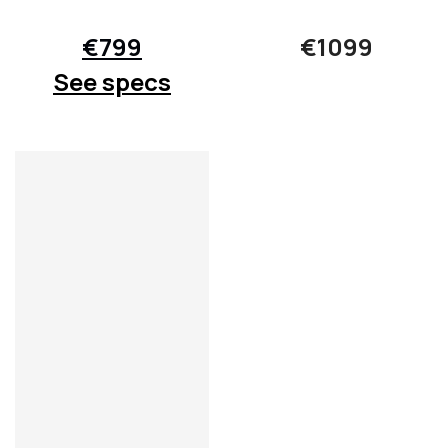
€799
€1099
See specs