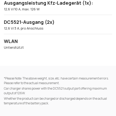
Ausgangsleistung Kfz-Ladegerät (1x):
12,6 V/10 A, max. 126 W
DC5521-Ausgang (2x)
12,6 V/3 A, pro Anschluss
WLAN
Unterstützt
*Please Note: The above weight, size, etc. have certain measurement errors.
Please refer to the actual measurement.
Car charger shares power with the DC5521 output port offering maximum
output of 126W.
Whether the product can be charged or discharged depends on the actual
temperature of the battery pack.