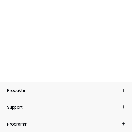
Joseph O.
31/03/2022
Love the product but socket type was wrong on the
one I purchased. Thankfully customer service were
quick to respond and are organising a replacement.
0
0
Produkte
Support
Programm