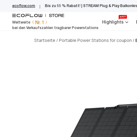
EcoFlow Germany
Zum
ecoflow.com
Bis zu 55 % Rabatt! | STREAM Plug & Play Balkonkr
Inhalt
springen
🔥HOT
Nr. 1
Highlights
Weltweite
bei den Verkaufszahlen tragbarer Powerstations
Startseite
/
Portable Power Stations for coupon
/