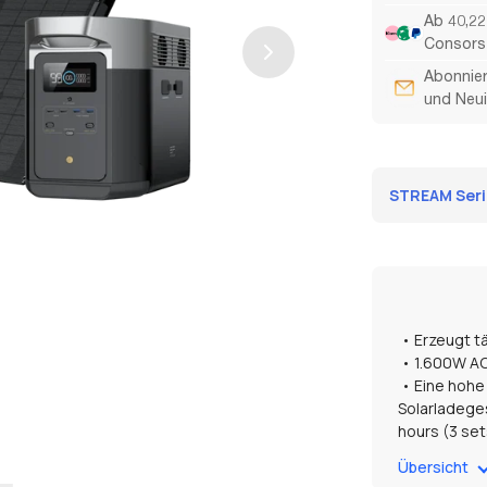
Ab 40,22
Consors 
Abonnier
und Neui
STREAM Serie
• Erzeugt tä
• 1.600W A
• Eine hohe
Solarladeges
hours (3 set
• Wasser- u
Übersicht
• Intellige