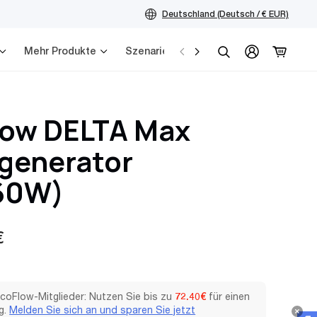
Deutschland (Deutsch / € EUR)
Mehr Produkte
Szenarien
Service
Suchen
low DELTA Max
generator
60W)
r
€
EcoFlow-Mitglieder: Nutzen Sie bis zu
72.40€
für einen
g.
Melden Sie sich an und sparen Sie jetzt