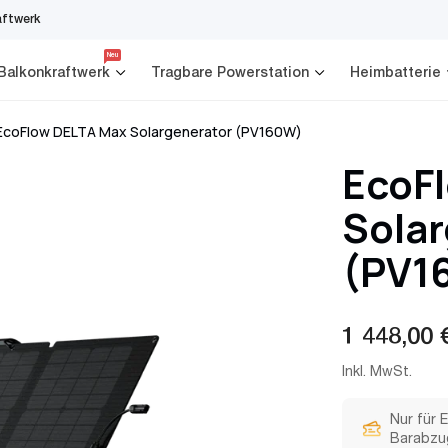
aftwerk
Neu
Balkonkraftwerk
Tragbare Powerstation
Heimbatterie
EcoFlow DELTA Max Solargenerator (PV160W)
EcoF
Solar
(PV1
Reguläre
1 448,00 
Preis
Inkl. MwSt.
Nur für 
Barabzu