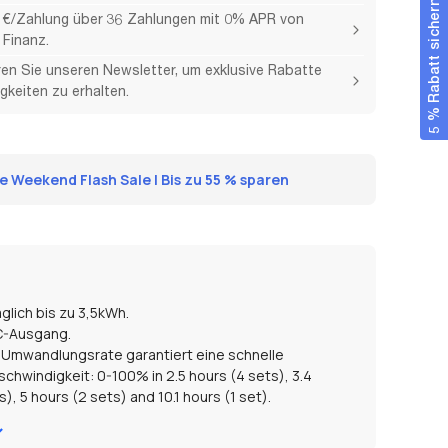
5 % Rabatt sichern
 €/Zahlung über 36 Zahlungen mit 0% APR von
Finanz.
en Sie unseren Newsletter, um exklusive Rabatte
gkeiten zu erhalten.
 Weekend Flash Sale | Bis zu 55 % sparen
glich bis zu 3,5kWh.
C-Ausgang.
 Umwandlungsrate garantiert eine schnelle
chwindigkeit: 0-100% in 2.5 hours (4 sets), 3.4
s), 5 hours (2 sets) and 10.1 hours (1 set).
nd staubdicht nach Schutzklasse IP68.
nte Fernsteuerung mit der EcoFlow-App.