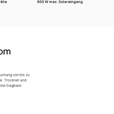
räte
800 W max. Solareingang
rom
uchung von bis zu
nk, Trockner und
eine tragbare