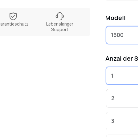
• 3-jährige
tragbares 1
Modell
arantieschutz
Lebenslanger
Support
1600
Anzal der 
1
2
3