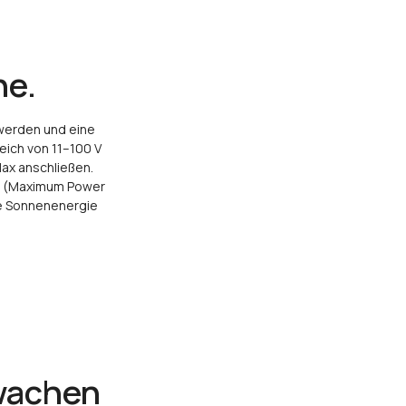
ne.
 werden und eine
ich von 11–100 V
ax anschließen.
us (Maximum Power
le Sonnenenergie
wachen