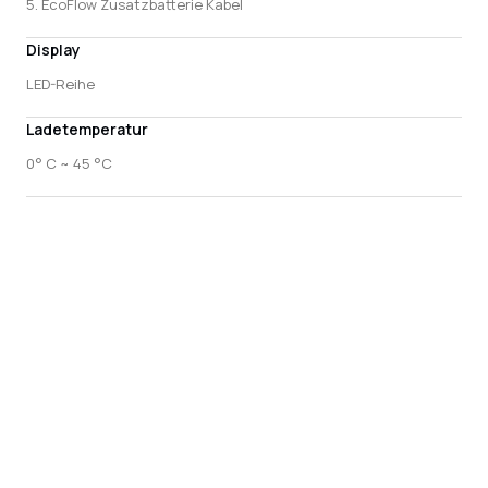
5. EcoFlow Zusatzbatterie Kabel
Display
LED-Reihe
Ladetemperatur
0° C ~ 45 °C
Kundenbewertungen
4.67