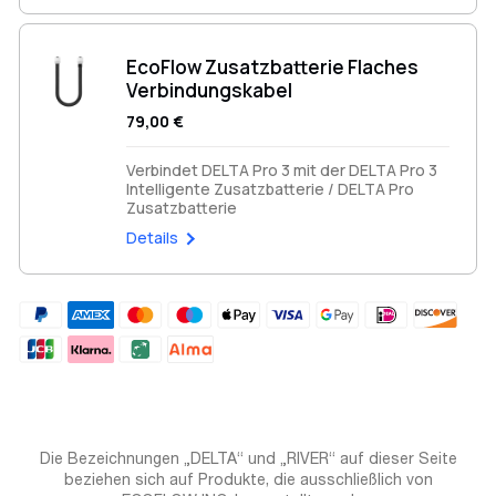
EcoFlow Zusatzbatterie Flaches
Verbindungskabel
79,00 €
Verbindet DELTA Pro 3 mit der DELTA Pro 3
Intelligente Zusatzbatterie / DELTA Pro
Zusatzbatterie
Details
Hinzufügen
von
Produkten
in
Die Bezeichnungen „DELTA“ und „RIVER“ auf dieser Seite
Ihrem
beziehen sich auf Produkte, die ausschließlich von