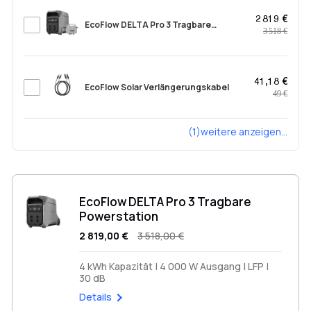
2 819 €
EcoFlow DELTA Pro 3 Tragbare
3 518 €
Powerstation
41,18 €
EcoFlow Solar Verlängerungskabel
49 €
(1)weitere anzeigen...
EcoFlow DELTA Pro 3 Tragbare
Powerstation
2 819,00 €
3 518,00 €
4 kWh Kapazität | 4 000 W Ausgang | LFP |
30 dB
Details