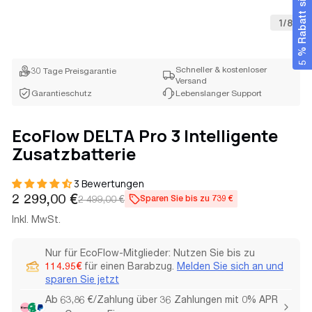
5 % Rabatt sichern
1
/
8
Schneller & kostenloser
30 Tage Preisgarantie
Versand
Garantieschutz
Lebenslanger Support
EcoFlow DELTA Pro 3 Intelligente
Zusatzbatterie
3 Bewertungen
Verkaufspreis
Regulärer
2 299,00 €
2 499,00 €
Sparen Sie bis zu 739 €
Preis
Inkl. MwSt.
Nur für EcoFlow-Mitglieder: Nutzen Sie bis zu
114.95€
für einen Barabzug.
Melden Sie sich an und
sparen Sie jetzt
Ab 63,86 €/Zahlung über 36 Zahlungen mit 0% APR