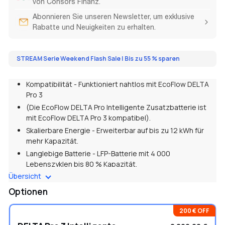
von Consors Finanz.
Abonnieren Sie unseren Newsletter, um exklusive
Rabatte und Neuigkeiten zu erhalten.
STREAM Serie Weekend Flash Sale | Bis zu 55 % sparen
Kompatibilität - Funktioniert nahtlos mit EcoFlow DELTA
Pro 3
(Die EcoFlow DELTA Pro Intelligente Zusatzbatterie ist
mit EcoFlow DELTA Pro 3 kompatibel).
Skalierbare Energie - Erweiterbar auf bis zu 12 kWh für
mehr Kapazität.
Langlebige Batterie - LFP-Batterie mit 4 000
Lebenszyklen bis 80 % Kapazität.
Übersicht
Anwenderfreundlich - Plug & Play Design für eine
unkomplizierte Bedienung.
Optionen
Stapelbares Design - Perfekt für Energie-Backup-
Anwendungen zu Hause
200 € OFF