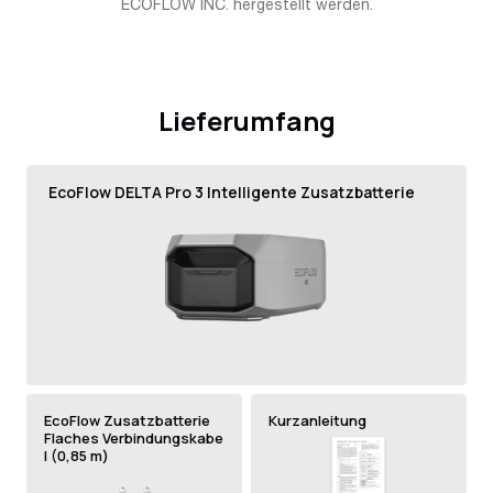
Warenkorb
ECOFLOW INC. hergestellt werden.
hinzufügen
Lieferumfang
EcoFlow DELTA Pro 3 Intelligente Zusatzbatterie
EcoFlow Zusatzbatterie
Kurzanleitung
Flaches Verbindungskabe
l (0,85 m)