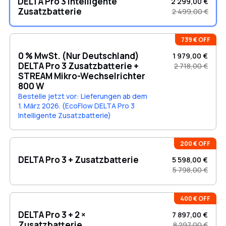
DELTA Pro 3 Intelligente
2 299,00 €
Zusatzbatterie
2 499,00 €
739 € OFF
0 % MwSt. (Nur Deutschland)
1 979,00 €
DELTA Pro 3 Zusatzbatterie +
2 718,00 €
STREAM Mikro-Wechselrichter
800 W
Bestelle jetzt vor: Lieferungen ab dem
1. März 2026. (EcoFlow DELTA Pro 3
Intelligente Zusatzbatterie)
200 € OFF
DELTA Pro 3 + Zusatzbatterie
5 598,00 €
5 798,00 €
400 € OFF
DELTA Pro 3 + 2 ×
7 897,00 €
Zusatzbatterie
8 297,00 €