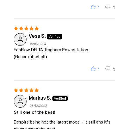
1
0
Vesa S.
18/01/2024
EcoFlow DELTA Tragbare Powerstation
(Generalüberholt)
1
0
Markus S.
28/12/2023
Still one of the best!
Despite being not the latest model - it still ahs it's