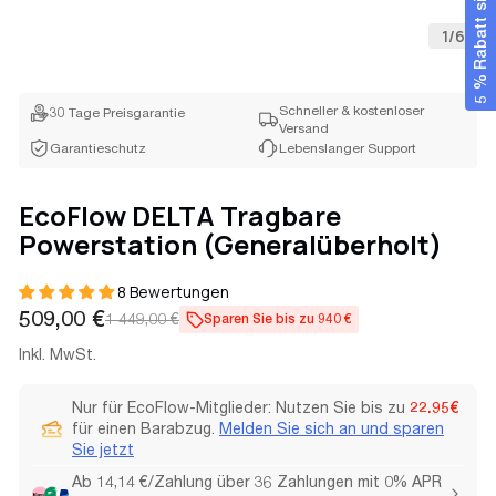
5 % Rabatt sichern
1
/
6
Schneller & kostenloser
30 Tage Preisgarantie
Versand
Garantieschutz
Lebenslanger Support
EcoFlow DELTA Tragbare
Powerstation (Generalüberholt)
8 Bewertungen
509,00 €
1 449,00 €
Sparen Sie bis zu 940 €
Verkaufspreis
Regulärer
Preis
Inkl. MwSt.
Nur für EcoFlow-Mitglieder: Nutzen Sie bis zu
22.95€
für einen Barabzug.
Melden Sie sich an und sparen
Sie jetzt
Ab 14,14 €/Zahlung über 36 Zahlungen mit 0% APR