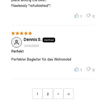
place among the best.
Flawlessly "refurbished"!
1
0
Dennis S.
23/12/2023
Perfekt
Perfekter Begleiter für das Wohnmobil
1
0
1
2