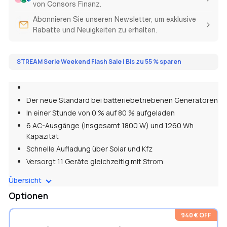
von Consors Finanz.
Abonnieren Sie unseren Newsletter, um exklusive
Rabatte und Neuigkeiten zu erhalten.
STREAM Serie Weekend Flash Sale | Bis zu 55 % sparen
Der neue Standard bei batteriebetriebenen Generatoren
In einer Stunde von 0 % auf 80 % aufgeladen
6 AC-Ausgänge (insgesamt 1800 W) und 1260 Wh
Kapazität
Schnelle Aufladung über Solar und Kfz
Versorgt 11 Geräte gleichzeitig mit Strom
Übersicht
* Aufgrund der Variationen in den elektrischen Vorschriften
Optionen
zwischen den europäischen Ländern schlagen wir vor, dass Sie
sich vor dem Kauf mit den örtlichen gesetzlichen Anforderungen
940 € OFF
vertraut machen und sich mit qualifizierten Elektrofachleuten in