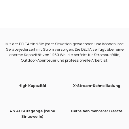
Ihrem
Warenkorb
hinzufügen
Mit der DELTA sind Sie jeder Situation gewachsen und können Ihre
Geräte jederzeit mit Strom versorgen. Die DELTA verfügt über eine
enorme Kapazität von 1.260 Wh, die perfekt für Stromausfälle,
Outdoor-Abenteuer und professionelle Arbeit ist.
High Kapazität
X-Stream-Schnellladung
4 x AC-Ausgänge (reine
Betreiben mehrerer Geräte
Sinuswelle)