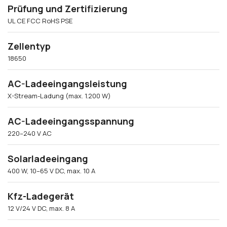
Prüfung und Zertifizierung
UL CE FCC RoHS PSE
Zellentyp
18650
AC-Ladeeingangsleistung
X-Stream-Ladung (max. 1.200 W)
AC-Ladeeingangsspannung
220–240 V AC
Solarladeeingang
400 W, 10–65 V DC, max. 10 A
Kfz-Ladegerät
12 V/24 V DC, max. 8 A