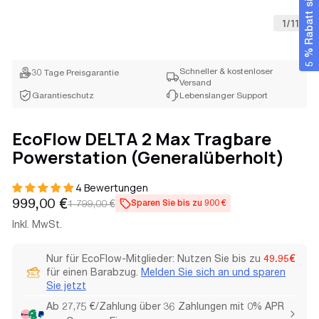
5 % Rabatt sichern
1
/
11
Schneller & kostenloser
30 Tage Preisgarantie
Versand
Garantieschutz
Lebenslanger Support
EcoFlow DELTA 2 Max Tragbare
Powerstation (Generalüberholt)
4 Bewertungen
Verkaufspreis
Regulärer
999,00 €
1 799,00 €
Sparen Sie bis zu 900 €
Preis
Inkl. MwSt.
Nur für EcoFlow-Mitglieder: Nutzen Sie bis zu
49.95€
für einen Barabzug.
Melden Sie sich an und sparen
Sie jetzt
Ab 27,75 €/Zahlung über 36 Zahlungen mit 0% APR