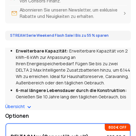
von Consors Finanz.
Abonnieren Sie unseren Newsletter, um exklusive
Rabatte und Neuigkeiten zu erhalten.
STREAM Serie Weekend Flash Sale | Bis zu 55 % sparen
Erweiterbare Kapazität:
Erweiterbare Kapazität von 2
kWh–6 kWh zur Anpassung an
Ihren
Energiespeicherbedarf. Fügen Sie bis zu zwei
DELTA 2 Max Intelligente Zusatzbatterien hinzu, um 6.144
Wh zu erreichen. Ideal für Haushaltsreserve, Caravaning,
Außenbereich oder den täglichen Gebrauch.
6-mal längere Lebensdauer durch die Konstruktion:
Genießen Sie 10 Jahre lang den täglichen Gebrauch, bis
der Akku auf 80 % seiner
ursprünglichen Kapazität sinkt.
Übersicht
Das ist der LFP-Batteriechemie zu verdanken,
die 3.000
Optionen
Zyklen ermöglicht.
Großer AC-Ausgang:
Mit dem X-Boost-Modus erhalten
800 € OFF
Sie eine Ausgangsleistung von bis zu 3.100 W,
mit der Sie