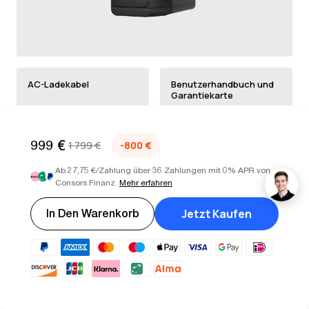
AC-Ladekabel
Benutzerhandbuch und
Garantiekarte
999 €
1 799 €
-800 €
Ab 27,75 €/Zahlung über 36 Zahlungen mit 0% APR von
Consors Finanz.
Mehr erfahren
Jetzt Kaufen
In Den Warenkorb
* Das Solar auf XT60i-Ladekabel ist nicht in
diesem 175 W Starres Solarpanel Bündel