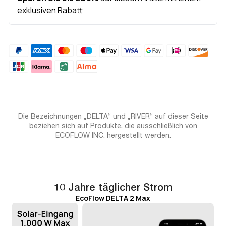
Region installiert und verwendet werden kann.
Hinzufügen
von
Produkten
in
Die Bezeichnungen „DELTA“ und „RIVER“ auf dieser Seite
Ihrem
beziehen sich auf Produkte, die ausschließlich von
Warenkorb
ECOFLOW INC. hergestellt werden.
hinzufügen
10 Jahre täglicher Strom
EcoFlow DELTA 2 Max