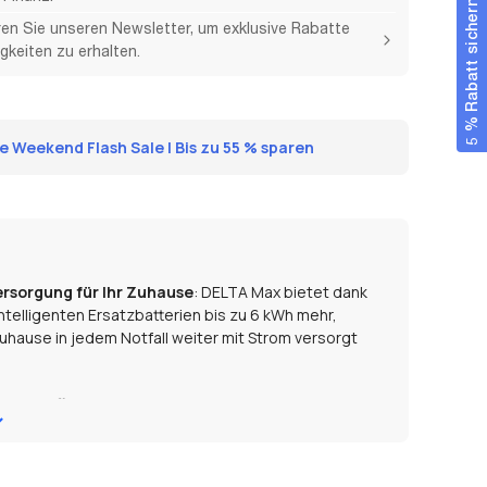
5 % Rabatt sichern
en Sie unseren Newsletter, um exklusive Rabatte
gkeiten zu erhalten.
 Weekend Flash Sale | Bis zu 55 % sparen
rsorgung für Ihr Zuhause
: DELTA Max bietet dank
intelligenten Ersatzbatterien bis zu 6 kWh mehr,
uhause in jedem Notfall weiter mit Strom versorgt
oppelaufladung
: Laden Sie die Batterie innerhalb
 von 0 auf 80 % auf. Profitieren Sie dank der
 von AC-Ladung und dem EcoFlow Smart Generator
rs schnellem Laden mit 3600 W.