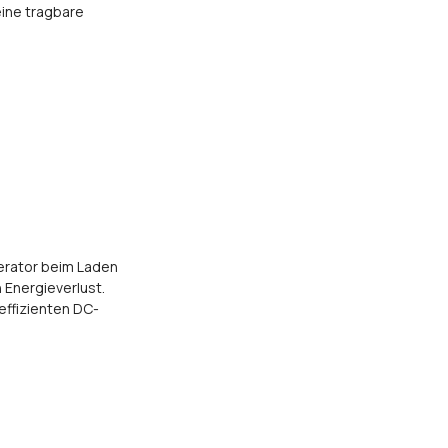
eine tragbare
erator beim Laden
 Energieverlust.
effizienten DC-