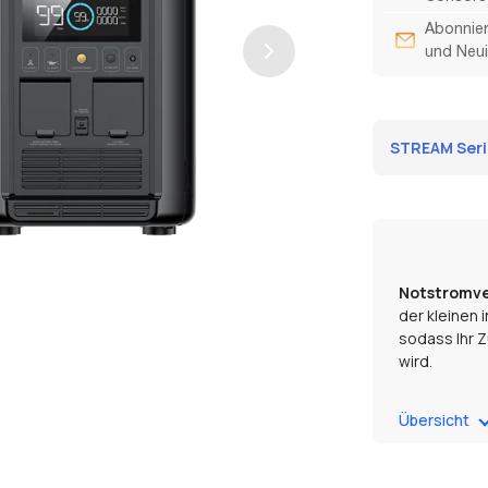
Abonnier
und Neui
STREAM Serie
Notstromve
der kleinen 
sodass Ihr Z
wird.
Schnelle D
Übersicht
einer Stunde
Kombination
von besonde