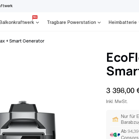
aftwerk
Neu
Balkonkraftwerk
Tragbare Powerstation
Heimbatterie
ax + Smart Generator
EcoF
Smar
Reguläre
3 398,00 
Preis
Inkl. MwSt.
Nur für 
Barabzu
Ab 94,39
Consors 