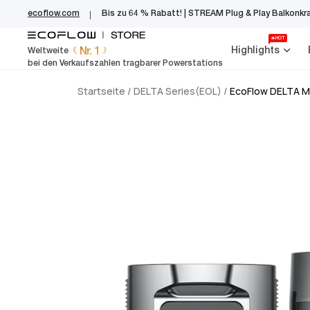
EcoFlow Germany
Zum
ecoflow.com
Bis zu 64 % Rabatt! | STREAM Plug & Play Balkonkr
Inhalt
springen
🔥HOT
Nr. 1
Highlights
Weltweite
bei den Verkaufszahlen tragbarer Powerstations
Startseite
/
DELTA Series(EOL)
/
EcoFlow DELTA M