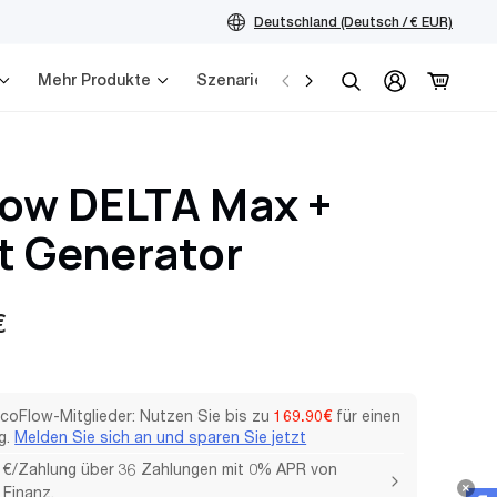
Deutschland (Deutsch / € EUR)
Mehr Produkte
Szenarien
Service
Suchen
low DELTA Max +
t Generator
r
€
EcoFlow-Mitglieder: Nutzen Sie bis zu
169.90€
für einen
g.
Melden Sie sich an und sparen Sie jetzt
 €/Zahlung über 36 Zahlungen mit 0% APR von
Finanz.