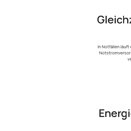
Gleich
In Notfällen läuf
Notstromversorg
v
Energ