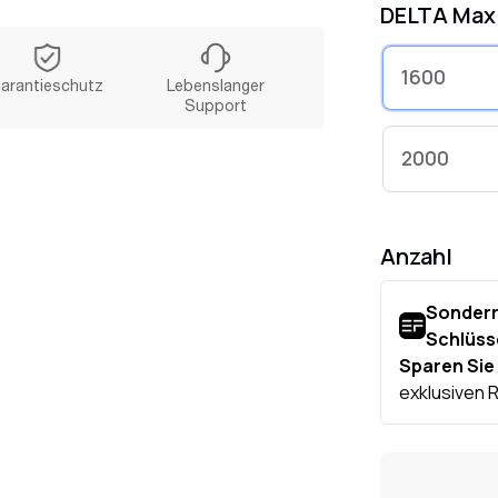
DELTA Max
Versorgen 
einem Gerät
1600
Trockner mi
arantieschutz
Lebenslanger
Boost Gerät
Support
Smart Gen
2000
oder Max he
Anzahl