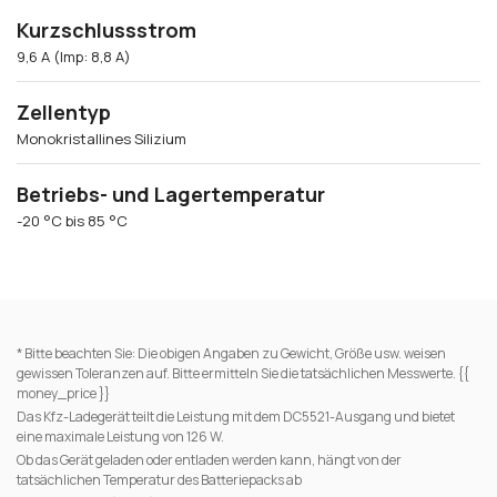
Kurzschlussstrom
9,6 A (Imp: 8,8 A)
Zellentyp
Monokristallines Silizium
Betriebs- und Lagertemperatur
-20 °C bis 85 °C
* Bitte beachten Sie: Die obigen Angaben zu Gewicht, Größe usw. weisen
gewissen Toleranzen auf. Bitte ermitteln Sie die tatsächlichen Messwerte. {{
money_price }}
Das Kfz-Ladegerät teilt die Leistung mit dem DC5521-Ausgang und bietet
eine maximale Leistung von 126 W.
Ob das Gerät geladen oder entladen werden kann, hängt von der
tatsächlichen Temperatur des Batteriepacks ab