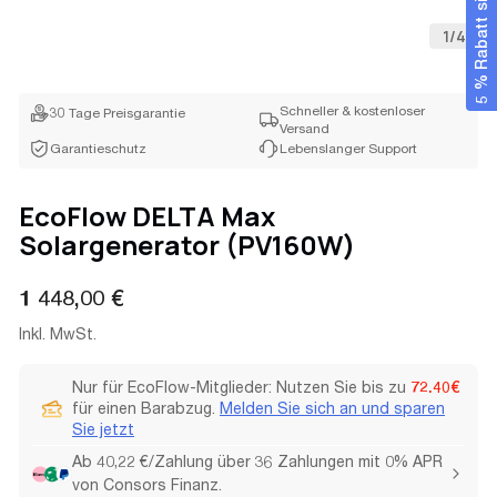
5 % Rabatt sichern
1
/
4
Schneller & kostenloser
30 Tage Preisgarantie
Versand
Garantieschutz
Lebenslanger Support
EcoFlow DELTA Max
Solargenerator (PV160W)
Regulärer
1 448,00 €
Preis
Inkl. MwSt.
Nur für EcoFlow-Mitglieder: Nutzen Sie bis zu
72.40€
für einen Barabzug.
Melden Sie sich an und sparen
Sie jetzt
Ab 40,22 €/Zahlung über 36 Zahlungen mit 0% APR
von Consors Finanz.