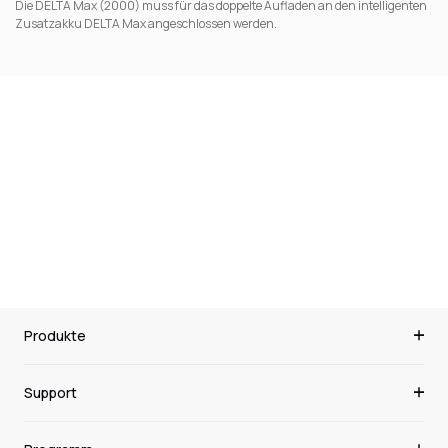
Die DELTA Max (2000) muss für das doppelte Aufladen an den intelligenten
Zusatzakku DELTA Max angeschlossen werden.
Kundenbewertungen
Schreiben Sie die erste Bewertung
Produkte
Support