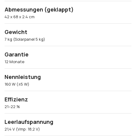
Abmessungen (geklappt)
42 x 68 x 2.4 cm
Gewicht
7 kg (Solarpanel 5 kg)
Garantie
12 Monate
Nennleistung
160 W (±5 W)
Effizienz
21–22 %
Leerlaufspannung
21,4 V (Vmp: 18,2 V)