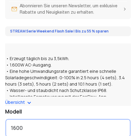
Abonnieren Sie unseren Newsletter, um exklusive
Rabatte und Neuigkeiten zu erhalten.
STREAM Serie Weekend Flash Sale | Bis zu 55 % sparen
• Erzeugt täglich bis zu 3,5kWh.
• 1.600W AC-Ausgang.
• Eine hohe Umwandlungsrate garantiert eine schnelle
Solarladegeschwindigkeit: 0-100% in 2.5 hours (4 sets), 3.4
hours (3 sets), 5 hours (2 sets) and 10.1 hours (1 set).
• Wasser- und staubdicht nach Schutzklasse IP68.
• Intelligente Fernsteuerung mit der EcoFlow-App.
Übersicht
• 3-jährige Garantie für DELTA Max und 24-monatige Garantie
für tragbares 160W Solarpanel.
Modell
1600