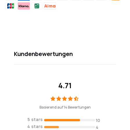
Hinzufügen
von
Produkten
in
Ihrem
Warenkorb
Kundenbewertungen
hinzufügen
4.71
Basierend auf 14 Bewertungen
10
4