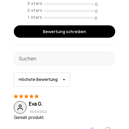
0
0
0
Bewertung schreiben
Sort by
Eva G.
30/01/2022
Genialt produkt.