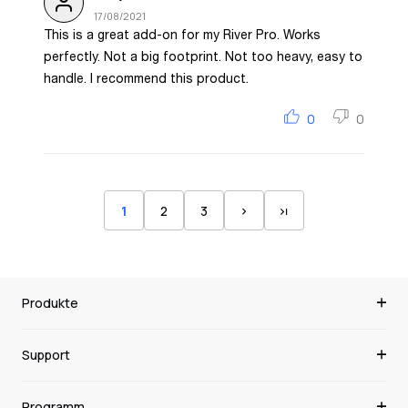
17/08/2021
This is a great add-on for my River Pro. Works
perfectly. Not a big footprint. Not too heavy, easy to
handle. I recommend this product.
0
0
1
2
3
Produkte
Support
Programm