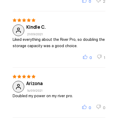
0
2
Kindle C.
21/09/2021
Liked everything about the River Pro, so doubling the
storage capacity was a good choice.
0
1
Arizona
14/09/2021
Doubled my power on my river pro.
0
0