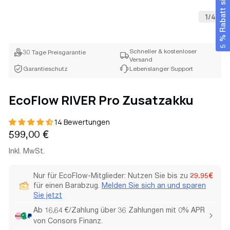
5 % Rabatt sichern
1
/
4
Schneller & kostenloser
30 Tage Preisgarantie
Versand
Garantieschutz
Lebenslanger Support
EcoFlow RIVER Pro Zusatzakku
14 Bewertungen
Regulärer
599,00 €
Preis
Inkl. MwSt.
Nur für EcoFlow-Mitglieder: Nutzen Sie bis zu
29.95€
für einen Barabzug.
Melden Sie sich an und sparen
Sie jetzt
Ab 16,64 €/Zahlung über 36 Zahlungen mit 0% APR
von Consors Finanz.