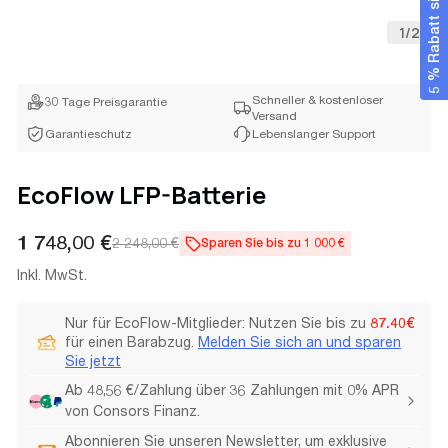
5 % Rabatt sichern
1
/
2
Schneller & kostenloser
30 Tage Preisgarantie
Versand
Garantieschutz
Lebenslanger Support
EcoFlow LFP-Batterie
1 748,00 €
2 248,00 €
Sparen Sie bis zu 1 000 €
Verkaufspreis
Regulärer
Preis
Inkl. MwSt.
Nur für EcoFlow-Mitglieder: Nutzen Sie bis zu
87.40€
für einen Barabzug.
Melden Sie sich an und sparen
Sie jetzt
Ab 48,56 €/Zahlung über 36 Zahlungen mit 0% APR
von Consors Finanz.
Abonnieren Sie unseren Newsletter, um exklusive