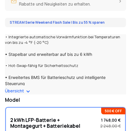
Rabatte und Neuigkeiten zu erhalten.
STREAM Serie Weekend Flash Sale | Bis zu 55 % sparen
• Integrierte automatische Vorwärmfunktion bei Temperaturen
von bis zu -4 °F (-20 °C)
• Stapelbar und erweiterbar auf bis zu 6 kWh
• Hot-Swap-fähig für Sicherheitsschutz
• Erweitertes BMS für Batterieschutz und intelligente
Steuerung
Übersicht
• Langlebig, 2kWh: 3000 und 5kWh: 3500 + vollständige
Model
Ladezyklen
500 € OFF
2 kWh LFP-Batterie +
1 748,00 €
Montagegurt + Batteriekabel
2 248,00 €