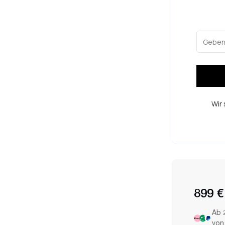
Wir 
899 €
Ab 
von