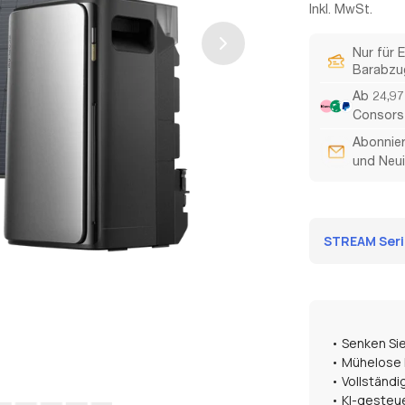
Inkl. MwSt.
Preis
Nur für 
Barabzu
Ab 24,97
Consors 
Abonnier
und Neui
STREAM Serie
• Senken Sie
• Mühelose D
• Vollständi
• KI-gesteu