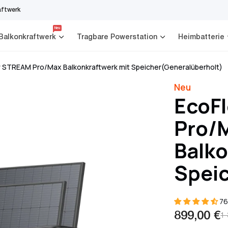
aftwerk
Neu
Balkonkraftwerk
Tragbare Powerstation
Heimbatterie
 STREAM Pro/Max Balkonkraftwerk mit Speicher(Generalüberholt)
Neu
EcoF
Pro/
Balko
Speic
76
899,00 €
1
Verkaufs
Reguläre