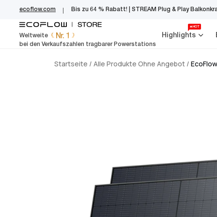
EcoFlow Germany
Zum
ecoflow.com
Bis zu 64 % Rabatt! | STREAM Plug & Play Balkonkr
Inhalt
springen
🔥HOT
Nr. 1
Highlights
Weltweite
bei den Verkaufszahlen tragbarer Powerstations
Startseite
/
Alle Produkte Ohne Angebot
/
EcoFlow