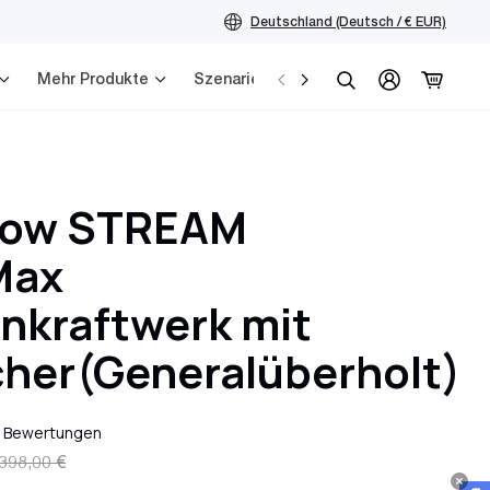
Deutschland (Deutsch / € EUR)
Mehr Produkte
Szenarien
Service
Suchen
low STREAM
Max
nkraftwerk mit
her(Generalüberholt)
 Bewertungen
 398,00 €
preis
r