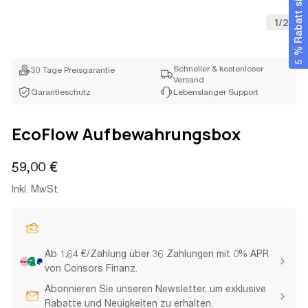
5 % Rabatt sichern
1
/
2
Schneller & kostenloser
30 Tage Preisgarantie
Versand
Garantieschutz
Lebenslanger Support
EcoFlow Aufbewahrungsbox
Regulärer
59,00 €
Preis
Inkl. MwSt.
Ab 1,64 €/Zahlung über 36 Zahlungen mit 0% APR
von Consors Finanz.
Abonnieren Sie unseren Newsletter, um exklusive
Rabatte und Neuigkeiten zu erhalten.