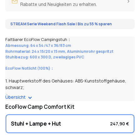
Rabatte und Neuigkeiten zu erhalten.
STREAM Serie Weekend Flash Sale | Bis zu 55 % sparen
Faltbarer EcoFlow Campingstuh：
Abmessung: 64 x 54 /47 x 36/83 cm
Rohrmaterial: 24 x 15/20 x 15 mm, Aluminiumrohr gespritzt
Stuhlbezug: 600 x 300 D, zweilagiges PVC
EcoFlow Notlicht (100%)：
1. Hauptwerkstoff des Gehäuses: ABS-Kunststoffgehäuse,
schwarz;
2. LED Lampenperlen: 24 0,5 W x 5730 SMD LED-
Übersicht
Lampenperlen;
EcoFlow Camp Comfort Kit
3. Notstart: Bei einem Stromausfall schaltet sich das LED Licht
automatisch ein;
4. Laufzeit der Batterie: 12 Stunden bei normaler Helligkeit und
Stuhl + Lampe + Hut
247,90 €
6 Stunden bei erhöhter Helligkeit;
5. Intelligentes Laden: Eingebaute Überladeschutzschaltung;
6. Batterieleistung: 3,7 V 3,6 mA;