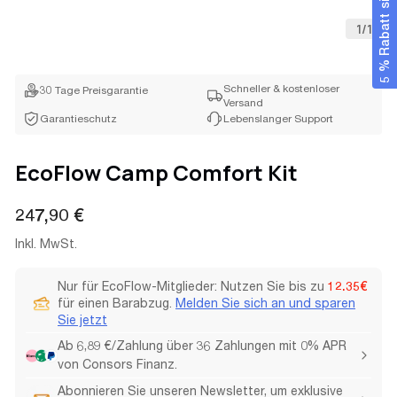
5 % Rabatt sichern
1
/
1
Schneller & kostenloser
30 Tage Preisgarantie
Versand
Garantieschutz
Lebenslanger Support
EcoFlow Camp Comfort Kit
Regulärer
247,90 €
Preis
Inkl. MwSt.
Nur für EcoFlow-Mitglieder: Nutzen Sie bis zu
12.35€
für einen Barabzug.
Melden Sie sich an und sparen
Sie jetzt
Ab 6,89 €/Zahlung über 36 Zahlungen mit 0% APR
von Consors Finanz.
Abonnieren Sie unseren Newsletter, um exklusive