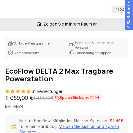
5 % Rabatt sichern
1
/
24
Zeigen Sie in Ihrem Raum an
Schneller & kostenloser
30 Tage Preisgarantie
Versand
Garantieschutz
Lebenslanger Support
EcoFlow DELTA 2 Max Tragbare
Powerstation
61 Bewertungen
Verkaufspreis
Regulärer
1 089,00 €
1 418,00 €
Sparen Sie bis zu 838 €
Preis
Inkl. MwSt.
Nur für EcoFlow-Mitglieder: Nutzen Sie bis zu
54.45€
für einen Barabzug.
Melden Sie sich an und sparen
Sie jetzt