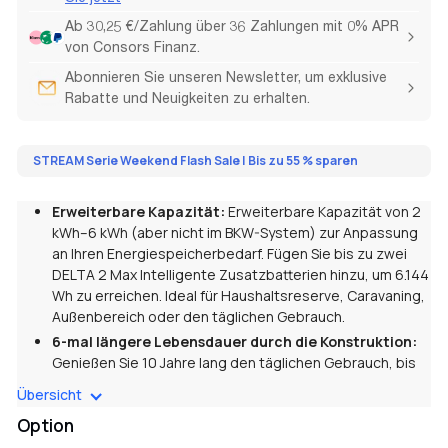
Ab 30,25 €/Zahlung über 36 Zahlungen mit 0% APR
von Consors Finanz.
Abonnieren Sie unseren Newsletter, um exklusive
Rabatte und Neuigkeiten zu erhalten.
STREAM Serie Weekend Flash Sale | Bis zu 55 % sparen
Erweiterbare Kapazität:
Erweiterbare Kapazität von 2
kWh–6 kWh (aber nicht im BKW-System) zur Anpassung
an Ihren
Energiespeicherbedarf. Fügen Sie bis zu zwei
DELTA 2 Max Intelligente Zusatzbatterien hinzu, um 6.144
Wh zu erreichen. Ideal für Haushaltsreserve, Caravaning,
Außenbereich oder den täglichen Gebrauch.
6-mal längere Lebensdauer durch die Konstruktion:
Genießen Sie 10 Jahre lang den täglichen Gebrauch, bis
der Akku auf 80 % seiner
ursprünglichen Kapazität sinkt.
Übersicht
Das ist der LFP-Batteriechemie zu verdanken,
die 3.000
Option
Zyklen ermöglicht.