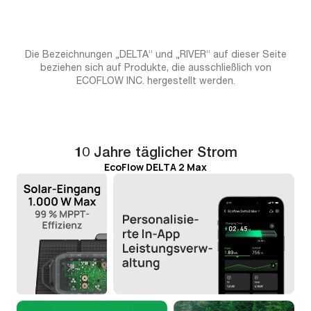
Hinzufügen
von
Produkten
in
Die Bezeichnungen „DELTA“ und „RIVER“ auf dieser Seite
Ihrem
beziehen sich auf Produkte, die ausschließlich von
Warenkorb
ECOFLOW INC. hergestellt werden.
hinzufügen
10 Jahre täglicher Strom
EcoFlow DELTA 2 Max