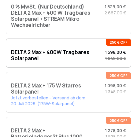
vertraut machen und sich mit qualifizierten Elektrofachleuten in
0 % MwSt. (Nur Deutschland)
1 829,00 €
Ihrer Region beraten. Bitte stellen Sie sicher, dass das Produkt
DELTA 2 Max + 400 W Tragbares
gemäß den gesetzlichen Anforderungen Ihres Landes/Ihrer
2 667,00 €
Solarpanel + STREAM Mikro-
Region installiert und verwendet werden kann.
Wechselrichter
250 € OFF
DELTA 2 Max + 400W Tragbares
1 598,00 €
Solarpanel
1 848,00 €
250 € OFF
DELTA 2 Max + 175 W Starres
1 098,00 €
Solarpanel
1 348,00 €
Jetzt vorbestellen – Versand ab dem
20. Juli 2026. (175W-Solarpanel)
250 € OFF
DELTA 2 Max +
1 278,00 €
Batterieladegerät Plus 1000
1 528,00 €