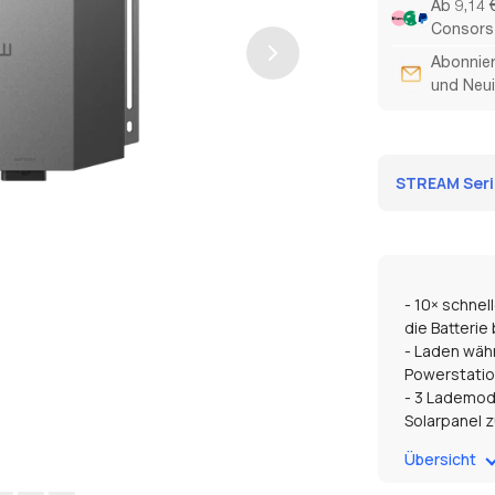
Ab 9,14 
Consors 
Abonnier
und Neui
STREAM Serie
- 10× schnel
die Batterie 
- Laden währ
Powerstatio
- 3 Lademodi
Solarpanel 
- 8 Sicherhe
Übersicht
Lichtmaschin
- Intelligen