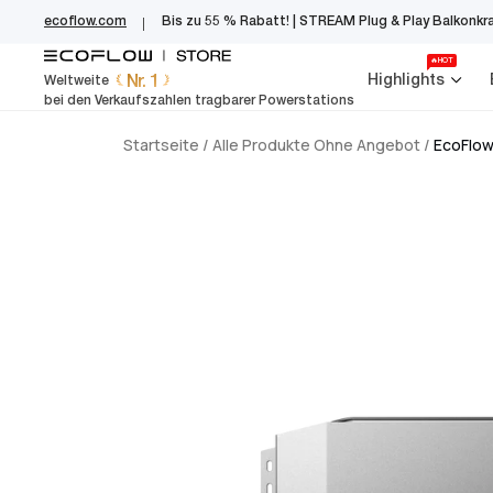
EcoFlow Germany
Zum
ecoflow.com
Bis zu 55 % Rabatt! | STREAM Plug & Play Balkonkr
Inhalt
springen
🔥HOT
Nr. 1
Highlights
Weltweite
bei den Verkaufszahlen tragbarer Powerstations
Startseite
/
Alle Produkte Ohne Angebot
/
EcoFlow