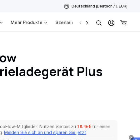
Deutschland (Deutsch / € EUR)
Mehr Produkte
Szenarien
Service
Suchen
low
rieladegerät Plus
r
EcoFlow-Mitglieder: Nutzen Sie bis zu
16.45€
für einen
g.
Melden Sie sich an und sparen Sie jetzt