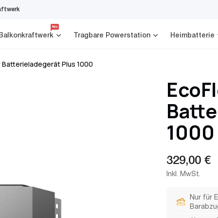
aftwerk
Neu
Balkonkraftwerk
Tragbare Powerstation
Heimbatterie
 Batterieladegerät Plus 1000
EcoF
Batte
1000
Reguläre
329,00 €
Preis
Inkl. MwSt.
Nur für 
Barabzu