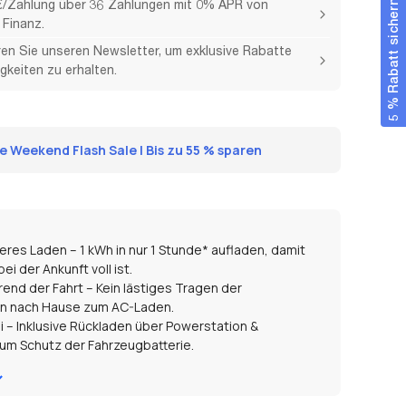
€/Zahlung über 36 Zahlungen mit 0% APR von
5 % Rabatt sichern
Finanz.
en Sie unseren Newsletter, um exklusive Rabatte
gkeiten zu erhalten.
 Weekend Flash Sale | Bis zu 55 % sparen
leres Laden – 1 kWh in nur 1 Stunde* aufladen, damit
bei der Ankunft voll ist.
end der Fahrt – Kein lästiges Tragen der
n nach Hause zum AC-Laden.
 – Inklusive Rückladen über Powerstation &
zum Schutz der Fahrzeugbatterie.
itsebenen – 5 Batterieschutzfunktionen + 3
enschutzfunktionen für vollständige Sicherheit.
te Steuerung – Lademodi jederzeit über die EcoFlow