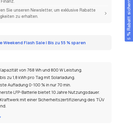
Finanz.
5 % Rabatt sichern
en Sie unseren Newsletter, um exklusive Rabatte
gkeiten zu erhalten.
 Weekend Flash Sale | Bis zu 55 % sparen
Kapazität von 768
Wh und 800
W Leistung.
 bis zu 1,8 kWh pro Tag mit Solarladung.
ste Aufladung 0-100 % in nur 70 min.
cherste LFP-Batterie bietet 10 Jahre Nutzungsdauer.
Kraftwerk mit einer Sicherheitszertifizierung des TÜV
and.
t-Ausgang bis 1600 W und Betrieb von
80 % der
ischen
Geräte
.
ichkeiten zum Aufladen: AC, Auto, Solar und USB-C.