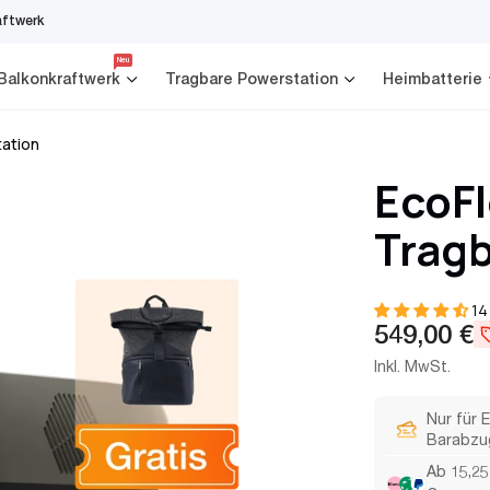
aftwerk
Neu
Balkonkraftwerk
Tragbare Powerstation
Heimbatterie
tation
EcoFl
Tragb
14
Reguläre
549,00 €
Preis
Inkl. MwSt.
Nur für 
Barabzu
Ab 15,25