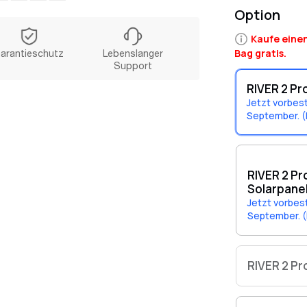
Leicht
Option
mit Bl
Kaufe einen
Bag gratis.
arantieschutz
Lebenslanger
Support
RIVER 2 Pr
Jetzt vorbes
September. (
RIVER 2 Pr
Solarpane
Jetzt vorbes
September. (
RIVER 2 Pr