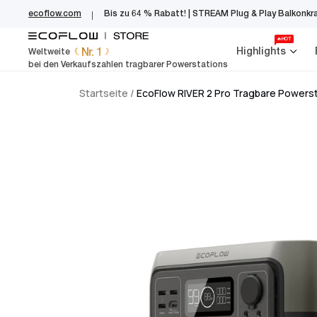
EcoFlow Germany
Zum
ecoflow.com
Bis zu 64 % Rabatt! | STREAM Plug & Play Balkonkr
Inhalt
springen
🔥HOT
Nr. 1
Highlights
Weltweite
bei den Verkaufszahlen tragbarer Powerstations
Startseite
/
EcoFlow RIVER 2 Pro Tragbare Powers