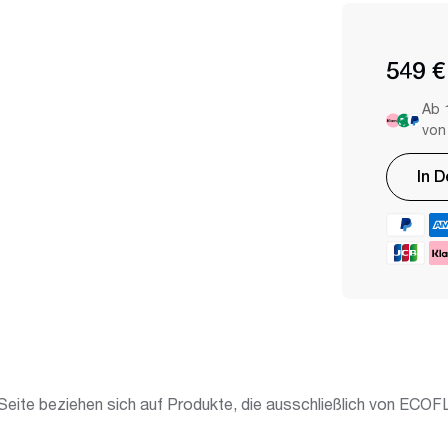
549 €
Ab 
von
In 
Hinzufügen
von
Produkten
in
Ihrem
eite beziehen sich auf Produkte, die ausschließlich von ECOF
Warenkorb
hinzufügen