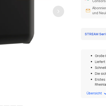
Consors 
Abonnier
und Neui
STREAM Serie
Große 
Liefert
Schnell
Die si
Erstes 
Rheinl
X-Boos
Übersicht
elektr
4 Mögl