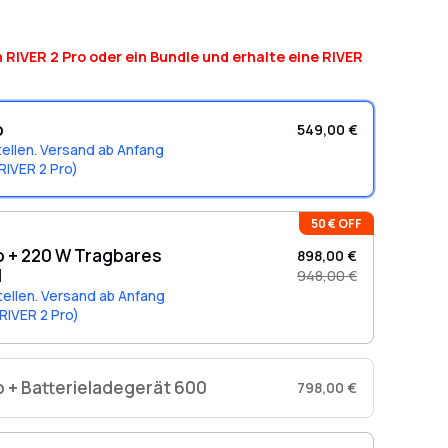
es Gewicht von nur 7,8 kg. Intelligente App-Steuerung
uetooth oder WLAN.
 RIVER 2 Pro oder ein Bundle und erhalte eine RIVER
o
549,00 €
tellen. Versand ab Anfang
RIVER 2 Pro)
50 € OFF
o + 220 W Tragbares
898,00 €
l
948,00 €
tellen. Versand ab Anfang
RIVER 2 Pro)
o + Batterieladegerät 600
798,00 €