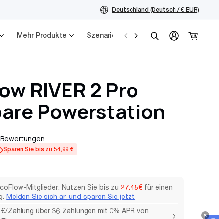
Deutschland (Deutsch / € EUR)
Mehr Produkte
Szenarien
Service
Suchen
ow RIVER 2 Pro
are Powerstation
 Bewertungen
r
Sparen Sie bis zu 54,99 €
EcoFlow-Mitglieder: Nutzen Sie bis zu
27.45€
für einen
g.
Melden Sie sich an und sparen Sie jetzt
 €/Zahlung über 36 Zahlungen mit 0% APR von